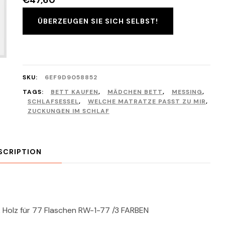
€
47,60
ÜBERZEUGEN SIE SICH SELBST!
SKU:
6EF9D9058852
TAGS:
BETT KAUFEN
,
MÄDCHEN BETT
,
MESSING
,
SCHLAFSESSEL
,
WELCHE MATRATZE PASST ZU MIR
,
ZUCKUNGEN IM SCHLAF
SCRIPTION
 Holz für 77 Flaschen RW-1-77 /3 FARBEN