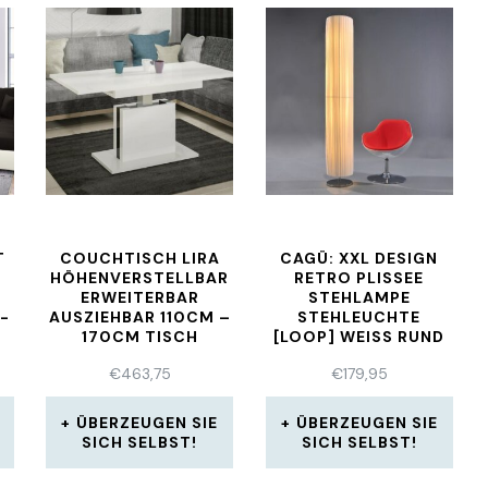
T
COUCHTISCH LIRA
CAGÜ: XXL DESIGN
HÖHENVERSTELLBAR
RETRO PLISSEE
ERWEITERBAR
STEHLAMPE
-
AUSZIEHBAR 110CM –
STEHLEUCHTE
170CM TISCH
[LOOP] WEISS RUND 2
00CM, NEU!
€
463,75
€
179,95
ÜBERZEUGEN SIE
ÜBERZEUGEN SIE
SICH SELBST!
SICH SELBST!