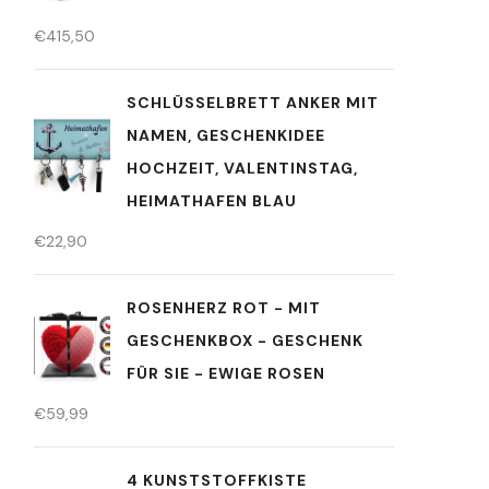
€
415,50
SCHLÜSSELBRETT ANKER MIT
NAMEN, GESCHENKIDEE
HOCHZEIT, VALENTINSTAG,
HEIMATHAFEN BLAU
€
22,90
ROSENHERZ ROT - MIT
GESCHENKBOX - GESCHENK
FÜR SIE - EWIGE ROSEN
€
59,99
4 KUNSTSTOFFKISTE