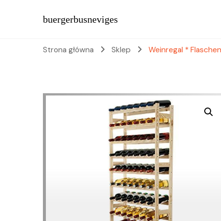
buergerbusneviges
Strona główna
Sklep
Weinregal * Flasche