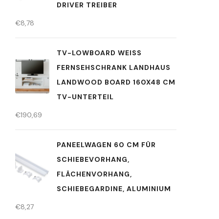
DRIVER TREIBER
€
8,78
TV-LOWBOARD WEISS F
ERNSEHSCHRANK LANDHAUS L
ANDWOOD BOARD 160X48 CM T
V-UNTERTEIL
€
190,69
PANEELWAGEN 60 CM FÜR
SCHIEBEVORHANG,
FLÄCHENVORHANG,
SCHIEBEGARDINE, ALUMINIUM
€
8,27