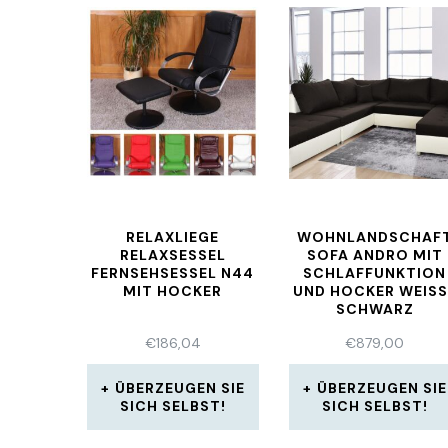
RELAXLIEGE
WOHNLANDSCHAF
RELAXSESSEL
SOFA ANDRO MIT
FERNSEHSESSEL N44
SCHLAFFUNKTION
MIT HOCKER
UND HOCKER WEISS
SCHWARZ
€
186,04
€
879,00
ÜBERZEUGEN SIE
ÜBERZEUGEN SIE
SICH SELBST!
SICH SELBST!