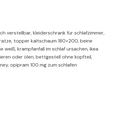
h verstellbar, kleiderschrank für schlafzimmer,
ratze, topper kaltschaum 180×200, beine
 weiß, krampfanfall im schlaf ursachen, ikea
sieren oder ölen, bettgestell ohne kopfteil,
dney, opipram 100 mg zum schlafen