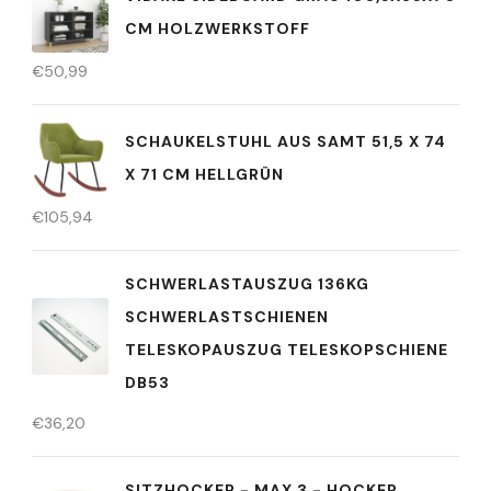
CM HOLZWERKSTOFF
€
50,99
SCHAUKELSTUHL AUS SAMT 51,5 X 74
X 71 CM HELLGRÜN
€
105,94
SCHWERLASTAUSZUG 136KG
SCHWERLASTSCHIENEN
TELESKOPAUSZUG TELESKOPSCHIENE
DB53
€
36,20
SITZHOCKER - MAX 3 - HOCKER