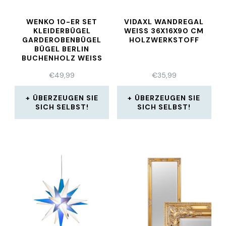
WENKO 10-ER SET
VIDAXL WANDREGAL
KLEIDERBÜGEL
WEISS 36X16X90 CM H
GARDEROBENBÜGEL
OLZWERKSTOFF
BÜGEL BERLIN
BUCHENHOLZ WEISS N
EU
€
49,99
€
35,99
ÜBERZEUGEN SIE
ÜBERZEUGEN SIE
SICH SELBST!
SICH SELBST!