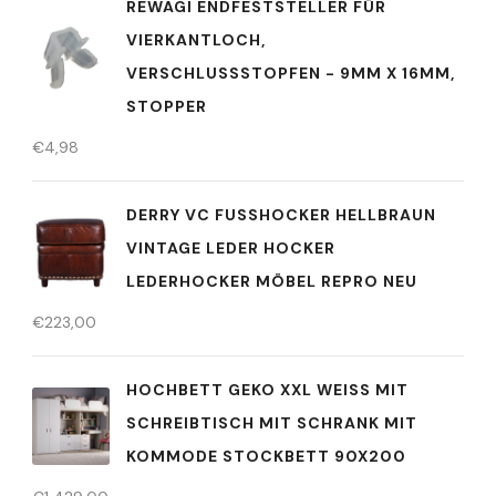
REWAGI ENDFESTSTELLER FÜR
VIERKANTLOCH,
VERSCHLUSSSTOPFEN - 9MM X 16MM, S
TOPPER
€
4,98
DERRY VC FUSSHOCKER HELLBRAUN V
INTAGE LEDER HOCKER L
EDERHOCKER MÖBEL REPRO NEU
€
223,00
HOCHBETT GEKO XXL WEISS MIT S
CHREIBTISCH MIT SCHRANK MIT K
OMMODE STOCKBETT 90X200