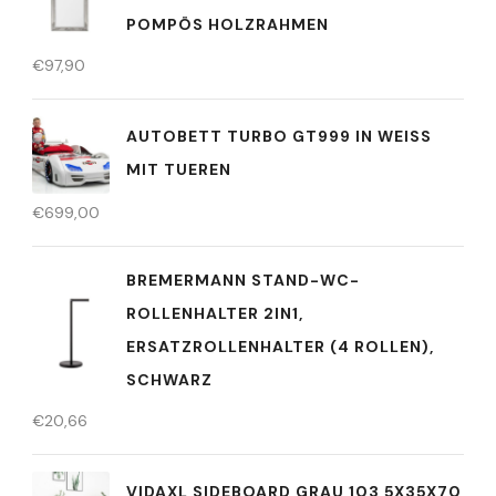
POMPÖS HOLZRAHMEN
€
97,90
AUTOBETT TURBO GT999 IN WEISS
MIT TUEREN
€
699,00
BREMERMANN STAND-WC-
ROLLENHALTER 2IN1,
ERSATZROLLENHALTER (4 ROLLEN),
SCHWARZ
€
20,66
VIDAXL SIDEBOARD GRAU 103,5X35X70