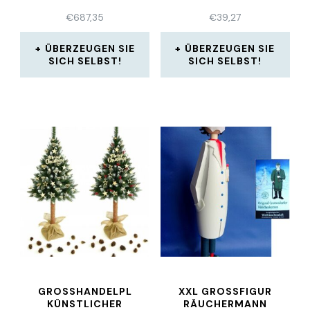
MODERN MH62
€
687,35
€
39,27
ÜBERZEUGEN SIE
ÜBERZEUGEN SIE
SICH SELBST!
SICH SELBST!
GROSSHANDELPL K
XXL GROSSFIGUR R
ÜNSTLICHER W
ÄUCHERMANN V