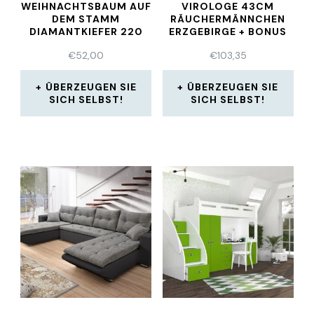
EIHNACHTSBAUM AUF D
IROLOGE 43CM R
EM STAMM D
ÄUCHERMÄNNCHEN E
IAMANTKIEFER 220 C
RZGEBIRGE + BONUS
M
€
52,00
€
103,35
ÜBERZEUGEN SIE
ÜBERZEUGEN SIE
SICH SELBST!
SICH SELBST!