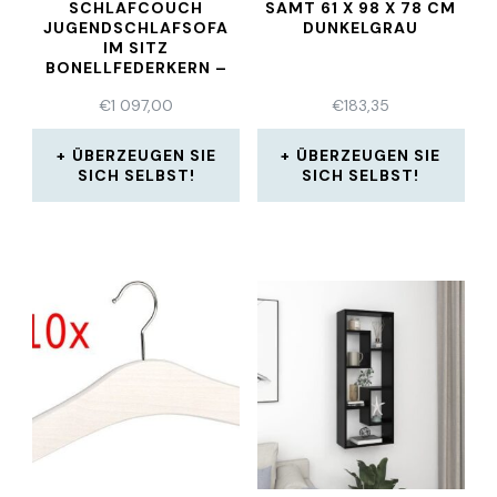
SCHLAFCOUCH
SAMT 61 X 98 X 78 CM
JUGENDSCHLAFSOFA
DUNKELGRAU
IM SITZ
BONELLFEDERKERN –
(2906)
€
1 097,00
€
183,35
ÜBERZEUGEN SIE
ÜBERZEUGEN SIE
SICH SELBST!
SICH SELBST!