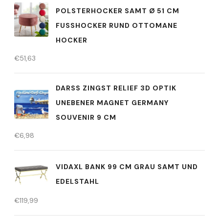
POLSTERHOCKER SAMT Ø 51 CM
FUSSHOCKER RUND OTTOMANE H
OCKER
€
51,63
DARSS ZINGST RELIEF 3D OPTIK U
NEBENER MAGNET GERMANY S
OUVENIR 9 CM
€
6,98
VIDAXL BANK 99 CM GRAU SAMT UND
EDELSTAHL
€
119,99