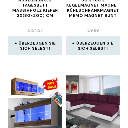
AUSZIEHBARES
50 STÜCK
TAGESBETT
KEGELMAGNET MAGNET
MASSIVHOLZ KIEFER
KÜHLSCHRANKMAGNET
2X(80×200) CM
MEMO MAGNET BUNT
€
154,97
€
9,69
ÜBERZEUGEN SIE
ÜBERZEUGEN SIE
SICH SELBST!
SICH SELBST!