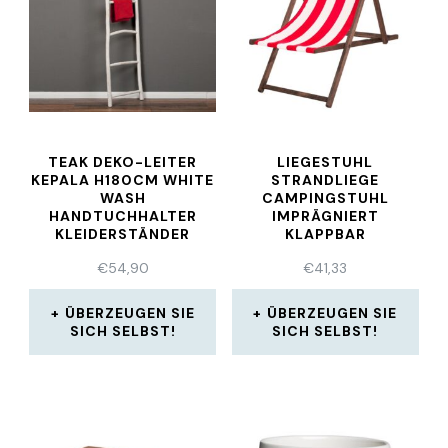
TEAK DEKO-LEITER
LIEGESTUHL
KEPALA H180CM WHITE
STRANDLIEGE
WASH
CAMPINGSTUHL
HANDTUCHHALTER
IMPRÄGNIERT
KLEIDERSTÄNDER
KLAPPBAR
LEITER
GARTENLIEGE HOLZ
€
54,90
€
41,33
LIEGE 120KG
ÜBERZEUGEN SIE
ÜBERZEUGEN SIE
SICH SELBST!
SICH SELBST!