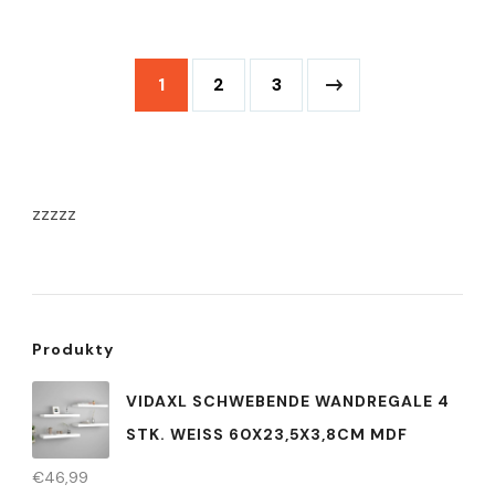
1
2
3
zzzzz
Produkty
VIDAXL SCHWEBENDE WANDREGALE 4
STK. WEISS 60X23,5X3,8CM MDF
€
46,99