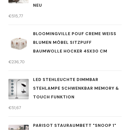
NEU
€
515,77
BLOOMINGVILLE POUF CREME WEISS B
LUMEN MÖBEL SITZPUFF B
AUMWOLLE HOCKER 45X30 CM
€
236,70
LED STEHLEUCHTE DIMMBAR
STEHLAMPE SCHWENKBAR MEMORY &
TOUCH FUNKTION
€
51,67
PARISOT STAURAUMBETT "SNOOP 1"