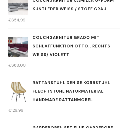
COUCHGARNITUR CAMILLA U-FORM
KUNTLEDER WEISS / STOFF GRAU
€
854,99
COUCHGARNITUR GRADO MIT
SCHLAFFUNKTION OTTO.. RECHTS
WEISS/ VIOLETT
€
888,00
RATTANSTUHL DENISE KORBSTUHL
FLECHTSTUHL NATURMATERIAL
HANDMADE RATTANMÖBEL
€
129,99
GARDEROBEN SET FLUR GARDEROBE