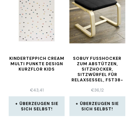
KINDERTEPPICH CREAM
SOBUY FUSSHOCKER Z
MULTI PUNKTE DESIGN
UM ABSTÜTZEN, S
KURZFLOR KIDS
ITZHOCKER, S
ITZWÜRFEL FÜR R
ELAXSESSEL, FST38-S
CH
€
43,41
€
36,12
ÜBERZEUGEN SIE
ÜBERZEUGEN SIE
SICH SELBST!
SICH SELBST!