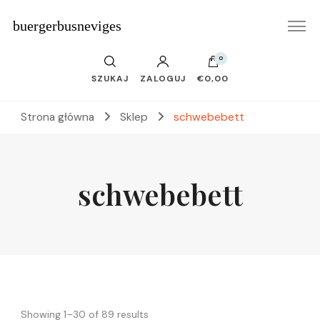
buergerbusneviges
0
SZUKAJ
ZALOGUJ
€0,00
Strona główna
Sklep
schwebebett
schwebebett
Showing 1–30 of 89 results