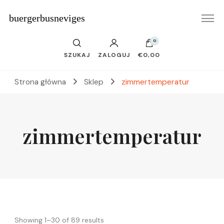
buergerbusneviges
0
SZUKAJ
ZALOGUJ
€0,00
Strona główna
Sklep
zimmertemperatur
zimmertemperatur
Showing 1–30 of 89 results