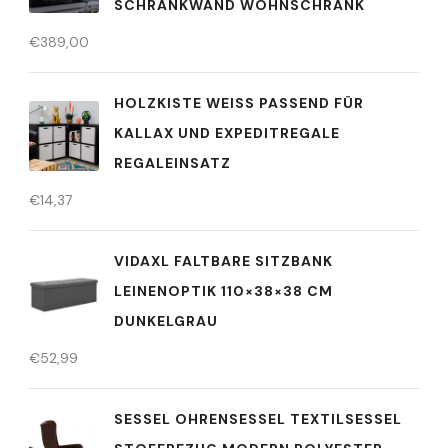
SCHRANKWAND WOHNSCHRANK
€
389,00
HOLZKISTE WEISS PASSEND FÜR K
ALLAX UND EXPEDITREGALE R
EGALEINSATZ
€
14,37
VIDAXL FALTBARE SITZBANK
LEINENOPTIK 110×38×38 CM
DUNKELGRAU
€
52,99
SESSEL OHRENSESSEL TEXTILSESSEL