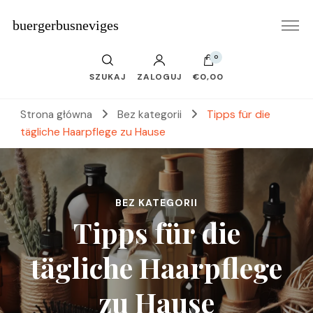
buergerbusneviges
0
SZUKAJ
ZALOGUJ
€0,00
Strona główna
Bez kategorii
Tipps für die
tägliche Haarpflege zu Hause
BEZ KATEGORII
Tipps für die
tägliche Haarpflege
zu Hause