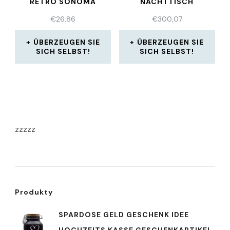
RETRO SONOMA
ACHTTISCH F
LURTISCH ECK
€
26,86
€
300,07
ÜBERZEUGEN SIE
ÜBERZEUGEN SIE
SICH SELBST!
SICH SELBST!
zzzzz
Produkty
SPARDOSE GELD GESCHENK IDEE
HOCHZEITS KASSE GESCHENKARTIKEL