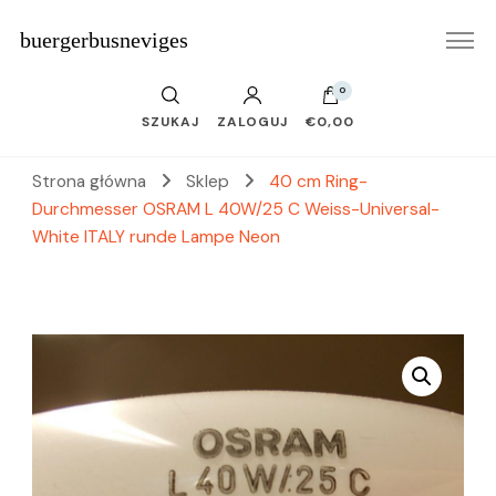
buergerbusneviges
0
SZUKAJ
ZALOGUJ
€0,00
Strona główna
Sklep
40 cm Ring-
Durchmesser OSRAM L 40W/25 C Weiss-Universal-
White ITALY runde Lampe Neon