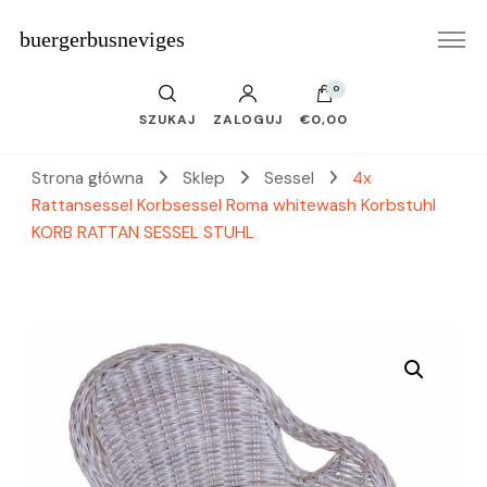
buergerbusneviges
0
SZUKAJ
ZALOGUJ
€0,00
Strona główna
Sklep
Sessel
4x
Rattansessel Korbsessel Roma whitewash Korbstuhl
KORB RATTAN SESSEL STUHL