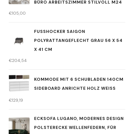
BÜRO ARBEITSZIMMER STILVOLL M24
€
105,00
FUSSHOCKER SAIGON P
OLYRATTANGEFLECHT GRAU 56 X 54 X
41 CM
€
204,54
KOMMODE MIT 6 SCHUBLADEN 140CM
SIDEBOARD ANRICHTE HOLZ WEISS
€
129,19
ECKSOFA LUGANO, MODERNES DESIGN
POLSTERECKE WELLENFEDERN, FÜR