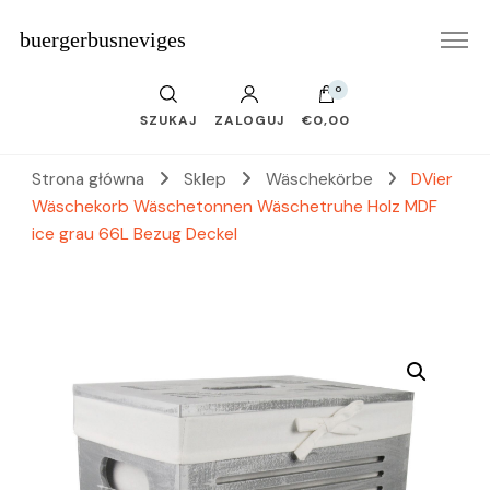
buergerbusneviges
0
SZUKAJ
ZALOGUJ
€0,00
Strona główna
Sklep
Wäschekörbe
DVier
Wäschekorb Wäschetonnen Wäschetruhe Holz MDF
ice grau 66L Bezug Deckel