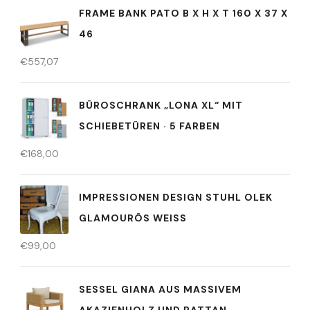
FRAME BANK PATO B X H X T 160 X 37 X
46
€
557,07
BÜROSCHRANK „LONA XL“ MIT
SCHIEBETÜREN · 5 FARBEN
€
168,00
IMPRESSIONEN DESIGN STUHL OLEK
GLAMOURÖS WEISS
€
99,00
SESSEL GIANA AUS MASSIVEM