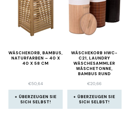
WÄSCHEKORB, BAMBUS,
WÄSCHEKORB HWC-
NATURFARBEN – 40 X
C21, LAUNDRY
40 X 58 CM
WÄSCHESAMMLER
WÄSCHETONNE,
BAMBUS RUND
59X35CM 50L
€
50,64
€
20,66
ÜBERZEUGEN SIE
ÜBERZEUGEN SIE
SICH SELBST!
SICH SELBST!