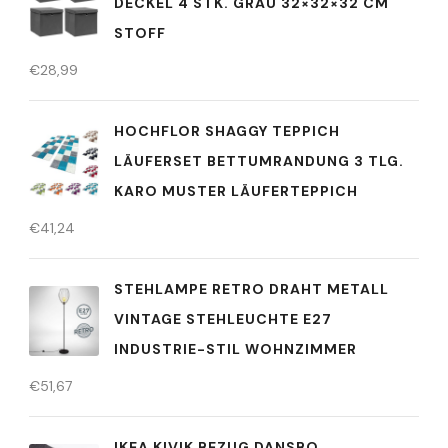
DECKEL 4 STK. GRAU 32×32×32 CM
STOFF
€
28,99
HOCHFLOR SHAGGY TEPPICH
LÄUFERSET BETTUMRANDUNG 3 TLG.
KARO MUSTER LÄUFERTEPPICH
€
41,24
STEHLAMPE RETRO DRAHT METALL
VINTAGE STEHLEUCHTE E27
INDUSTRIE-STIL WOHNZIMMER
€
51,67
IKEA KIVIK BEZUG DANSBO