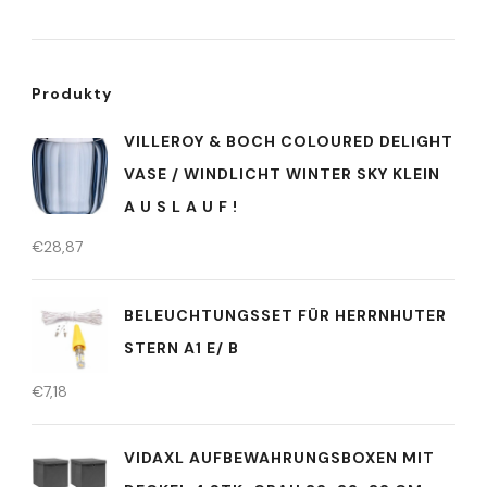
Produkty
VILLEROY & BOCH COLOURED DELIGHT
VASE / WINDLICHT WINTER SKY KLEIN
A U S L A U F !
€
28,87
BELEUCHTUNGSSET FÜR HERRNHUTER
STERN A1 E/ B
€
7,18
VIDAXL AUFBEWAHRUNGSBOXEN MIT