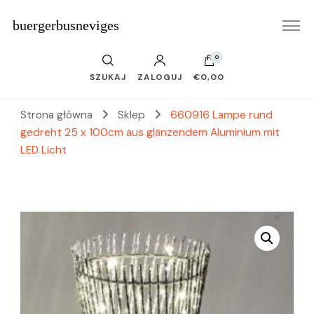
buergerbusneviges
0
SZUKAJ
ZALOGUJ
€0,00
Strona główna
Sklep
660916 Lampe rund
gedreht 25 x 100cm aus glänzendem Aluminium mit
LED Licht