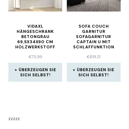
VIDAXL
SOFA COUCH
HÄNGESCHRANK
GARNITUR
BETONGRAU
SOFAGARNITUR
69,5X34X90 CM
CAPTAIN U MIT
HOLZWERKSTOFF
SCHLAFFUNKTION
WOHNLANDSCHAFT
€
75,99
€
619,13
NEU
ÜBERZEUGEN SIE
ÜBERZEUGEN SIE
SICH SELBST!
SICH SELBST!
zzzzz