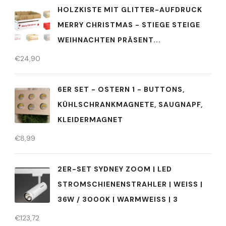
HOLZKISTE MIT GLITTER-AUFDRUCK
MERRY CHRISTMAS - STIEGE STEIGE
WEIHNACHTEN PRÄSENT...
€
24,90
6ER SET - OSTERN 1 - BUTTONS,
KÜHLSCHRANKMAGNETE, SAUGNAPF,
KLEIDERMAGNET
€
8,99
2ER-SET SYDNEY ZOOM | LED
STROMSCHIENENSTRAHLER | WEISS | 3
6W / 3000K | WARMWEISS | 3
€
123,72