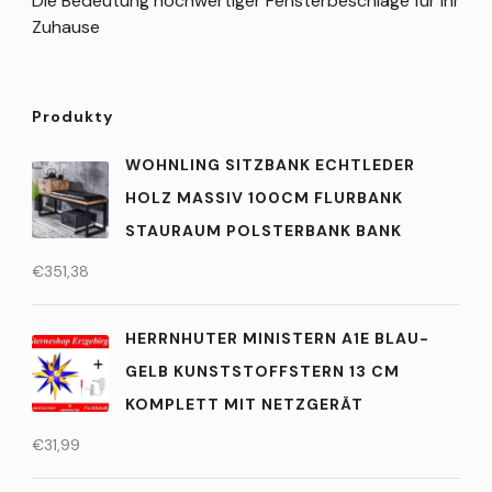
Die Bedeutung hochwertiger Fensterbeschläge für Ihr
Zuhause
Produkty
WOHNLING SITZBANK ECHTLEDER
HOLZ MASSIV 100CM FLURBANK
STAURAUM POLSTERBANK BANK
€
351,38
HERRNHUTER MINISTERN A1E BLAU-
GELB KUNSTSTOFFSTERN 13 CM
KOMPLETT MIT NETZGERÄT
€
31,99