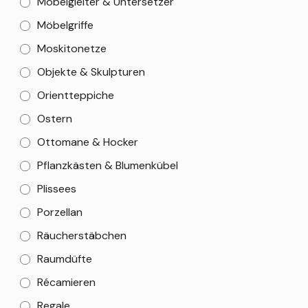
Möbelgleiter & Untersetzer
Möbelgriffe
Moskitonetze
Objekte & Skulpturen
Orientteppiche
Ostern
Ottomane & Hocker
Pflanzkästen & Blumenkübel
Plissees
Porzellan
Räucherstäbchen
Raumdüfte
Récamieren
Regale