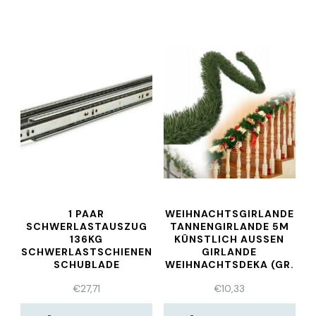
1 PAAR
WEIHNACHTSGIRLANDE
SCHWERLASTAUSZUG
TANNENGIRLANDE 5M
136KG
KÜNSTLICH AUSSEN G
SCHWERLASTSCHIENEN
IRLANDE W
SCHUBLADE
EIHNACHTSDEKA (GR. 5
TELESKOPAUSZUG
M)
€
27,71
€
10,33
DB53