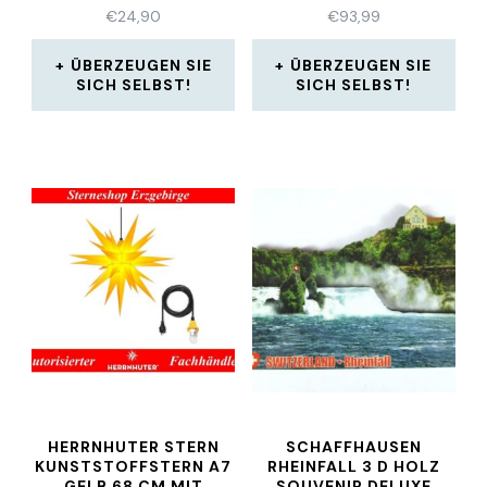
€
24,90
€
93,99
ÜBERZEUGEN SIE
ÜBERZEUGEN SIE
SICH SELBST!
SICH SELBST!
HERRNHUTER STERN
SCHAFFHAUSEN
KUNSTSTOFFSTERN A7
RHEINFALL 3 D HOLZ
GELB 68 CM MIT
SOUVENIR DELUXE