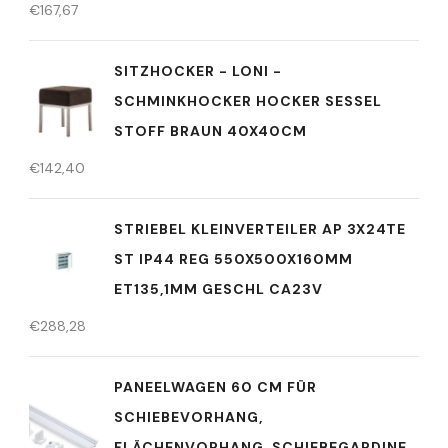
€
167,67
SITZHOCKER - LONI -
SCHMINKHOCKER HOCKER SESSEL
STOFF BRAUN 40X40CM
€
142,40
STRIEBEL KLEINVERTEILER AP 3X24TE
ST IP44 REG 550X500X160MM
ET135,1MM GESCHL CA23V
€
288,28
PANEELWAGEN 60 CM FÜR
SCHIEBEVORHANG,
FLÄCHENVORHANG, SCHIEBEGARDINE,