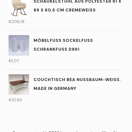
SCHAUKELSTUHL AUS POLYESTER 61 X
89 X 80,5 CM CREMEWEISS
€
206,19
MÖBELFUSS SOCKELFUSS
SCHRANKFUSS D861
€
1,07
COUCHTISCH BEA NUSSBAUM-WEISS. MA
DE IN GERMANY
€
51,90