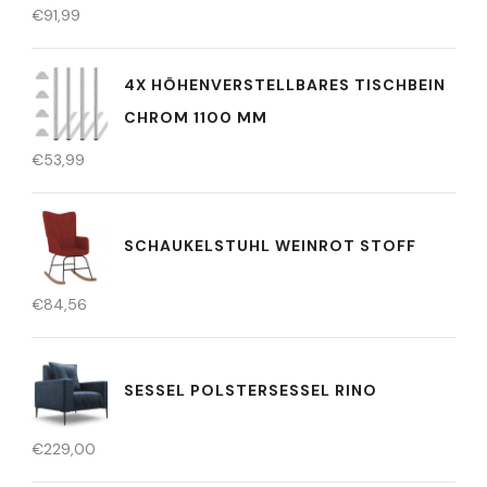
€
91,99
4X HÖHENVERSTELLBARES TISCHBEIN
CHROM 1100 MM
€
53,99
SCHAUKELSTUHL WEINROT STOFF
€
84,56
SESSEL POLSTERSESSEL RINO
€
229,00