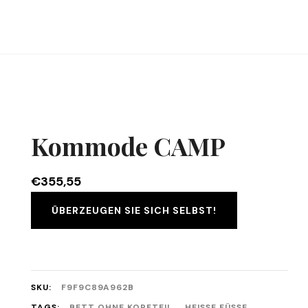
Kommode CAMP
€
355,55
ÜBERZEUGEN SIE SICH SELBST!
SKU:
F9F9C89A962B
TAGS:
BETT OHNE KOPFTEIL
,
HEISSE FÜSSE
,