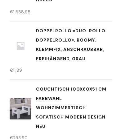
€
1 888,95
DOPPELROLLO »DUO-ROLLO
DOPPELROLLO«, ROOMY,
KLEMMFIX, ANSCHRAUBBAR,
FREIHÄNGEND, GRAU
€
11,99
COUCHTISCH 100X60X51 CM
FARBWAHL
WOHNZIMMERTISCH
SOFATISCH MODERN DESIGN
NEU
€
293,90