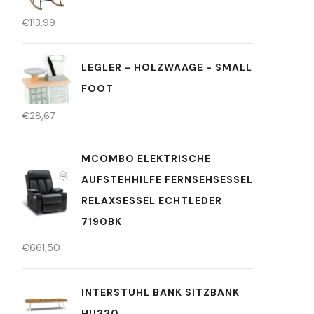
€
113,99
LEGLER - HOLZWAAGE - SMALL
FOOT
€
28,67
MCOMBO ELEKTRISCHE
AUFSTEHHILFE FERNSEHSESSEL
RELAXSESSEL ECHTLEDER
7190BK
€
661,50
INTERSTUHL BANK SITZBANK
HU330