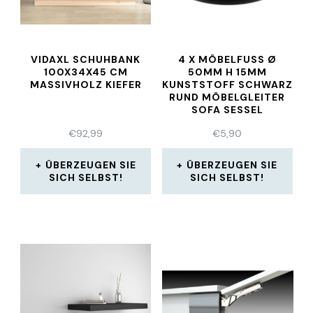
VIDAXL SCHUHBANK
4 X MÖBELFUSS Ø 5
100X34X45 CM
0MM H 15MM K
MASSIVHOLZ KIEFER
UNSTSTOFF SCHWARZ R
UND MÖBELGLEITER S
OFA SESSEL
€
92,99
€
5,90
ÜBERZEUGEN SIE
ÜBERZEUGEN SIE
SICH SELBST!
SICH SELBST!