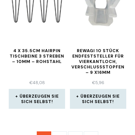
4 X 35.5CM HAIRPIN
REWAGI 10 STÜCK
TISCHBEINE 3 STREBEN
ENDFESTSTELLER FÜR
– 10MM – ROHSTAHL
VIERKANTLOCH,
VERSCHLUSSSTOPFEN –
9 X16MM
€
48,08
€
5,96
ÜBERZEUGEN SIE
ÜBERZEUGEN SIE
SICH SELBST!
SICH SELBST!