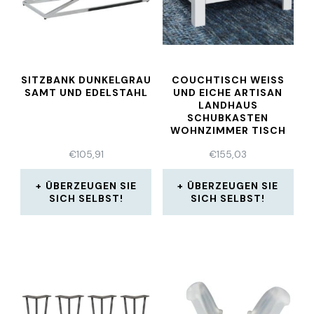
SITZBANK DUNKELGRAU
COUCHTISCH WEISS U
SAMT UND EDELSTAHL
ND EICHE ARTISAN L
ANDHAUS S
CHUBKASTEN W
OHNZIMMER TISCH M
IT SCHUBLADE
€
105,91
€
155,03
ÜBERZEUGEN SIE
ÜBERZEUGEN SIE
SICH SELBST!
SICH SELBST!