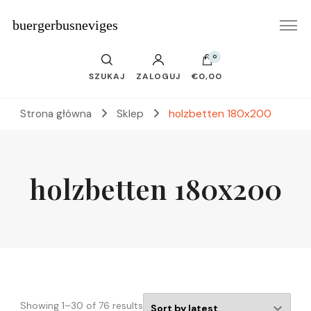
buergerbusneviges
0
SZUKAJ
ZALOGUJ
€0,00
Strona główna
Sklep
holzbetten 180x200
holzbetten 180x200
Showing 1–30 of 76 results