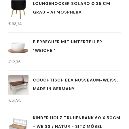
LOUNGEHOCKER SOLARO Ø 35 CM
GRAU - ATMOSPHERA
€
53,74
EIERBECHER MIT UNTERTELLER
"WEICHEI"
€
12,35
COUCHTISCH BEA NUSSBAUM-WEISS. MA
DE IN GERMANY
€
51,90
KINDER HOLZ TRUHENBANK 60 X 50CM
- WEISS / NATUR - SITZ MÖBEL T