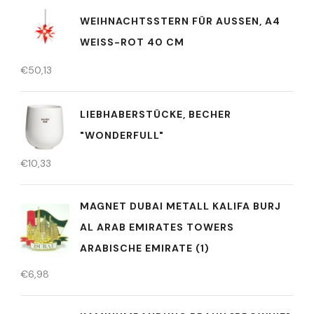
WEIHNACHTSSTERN FÜR AUSSEN, A4 W
EISS-ROT 40 CM
€
50,13
LIEBHABERSTÜCKE, BECHER
"WONDERFULL"
€
10,33
MAGNET DUBAI METALL KALIFA BURJ
AL ARAB EMIRATES TOWERS
ARABISCHE EMIRATE (1)
€
6,98