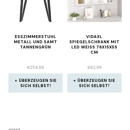
ESSZIMMERSTUHL
VIDAXL
METALL UND SAMT
SPIEGELSCHRANK MIT
TANNENGRÜN
LED WEISS 76X15X55 C
M
€
254,68
€
82,99
ÜBERZEUGEN SIE
ÜBERZEUGEN SIE
SICH SELBST!
SICH SELBST!
zzzzz