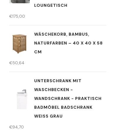
LOUNGETISCH
€
175,00
WÄSCHEKORB, BAMBUS,
NATURFARBEN – 40 X 40 X 58
CM
€
50,64
UNTERSCHRANK MIT
WASCHBECKEN -
WANDSCHRANK - PRAKTISCH
BADMÖBEL BADSCHRANK
WEISS GRAU
€
94,70