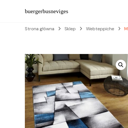
buergerbusneviges
Strona główna
Sklep
Webteppiche
M