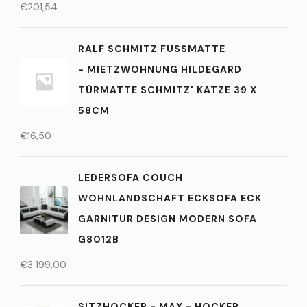
€
201,54
RALF SCHMITZ FUSSMATTE -
MIETZWOHNUNG HILDEGARD T
ÜRMATTE SCHMITZ' KATZE 39 X 5
8CM
€
16,50
LEDERSOFA COUCH
WOHNLANDSCHAFT ECKSOFA ECK
GARNITUR DESIGN MODERN SOFA
G8012B
€
3 199,00
SITZHOCKER - MAX - HOCKER