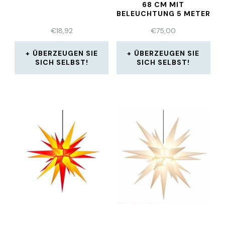
8 CM MIT B
ELEUCHTUNG 5 METER K
ABEL
€
18,92
€
75,00
ÜBERZEUGEN SIE
ÜBERZEUGEN SIE
SICH SELBST!
SICH SELBST!