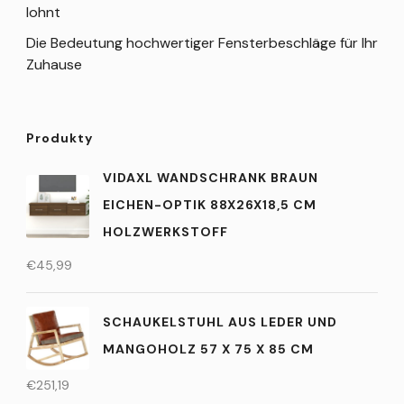
lohnt
Die Bedeutung hochwertiger Fensterbeschläge für Ihr
Zuhause
Produkty
VIDAXL WANDSCHRANK BRAUN
EICHEN-OPTIK 88X26X18,5 CM
HOLZWERKSTOFF
€
45,99
SCHAUKELSTUHL AUS LEDER UND
MANGOHOLZ 57 X 75 X 85 CM
€
251,19