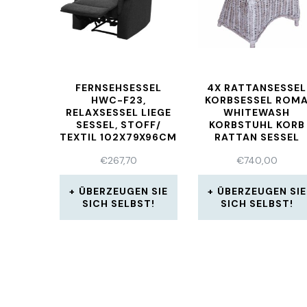
FERNSEHSESSEL
4X RATTANSESSEL
HWC-F23,
KORBSESSEL ROM
RELAXSESSEL LIEGE
WHITEWASH
SESSEL, STOFF/
KORBSTUHL KORB
TEXTIL 102X79X96CM
RATTAN SESSEL
STUHL
€
267,70
€
740,00
ÜBERZEUGEN SIE
ÜBERZEUGEN SIE
SICH SELBST!
SICH SELBST!