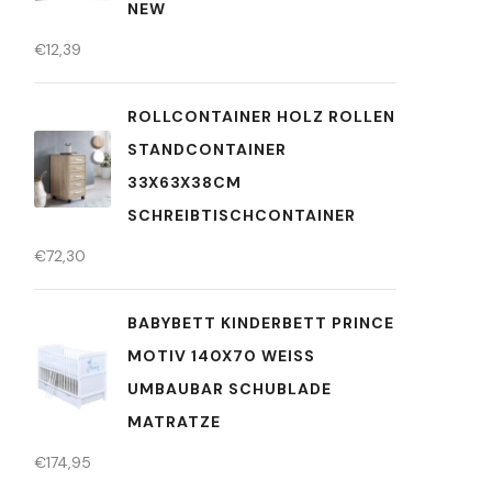
NEW
€
12,39
ROLLCONTAINER HOLZ ROLLEN
STANDCONTAINER
33X63X38CM
SCHREIBTISCHCONTAINER
€
72,30
BABYBETT KINDERBETT PRINCE
MOTIV 140X70 WEISS U
MBAUBAR SCHUBLADE M
ATRATZE
€
174,95