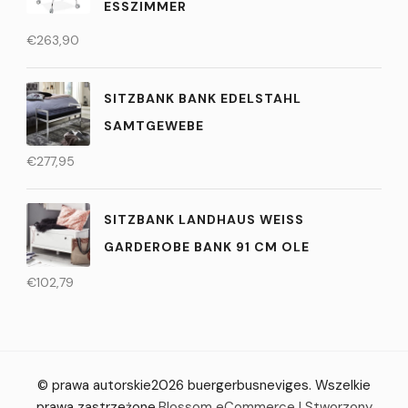
ESSZIMMER
€
263,90
SITZBANK BANK EDELSTAHL
SAMTGEWEBE
€
277,95
SITZBANK LANDHAUS WEISS G
ARDEROBE BANK 91 CM OLE
€
102,79
© prawa autorskie2026
buergerbusneviges
. Wszelkie
prawa zastrzeżone.
Blossom eCommerce | Stworzony