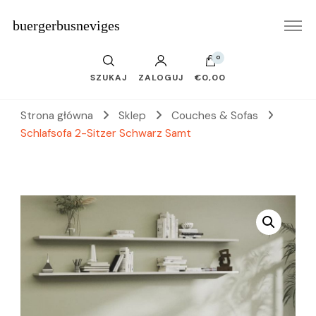
buergerbusneviges
0
SZUKAJ
ZALOGUJ
€0,00
Strona główna
Sklep
Couches & Sofas
Schlafsofa 2-Sitzer Schwarz Samt