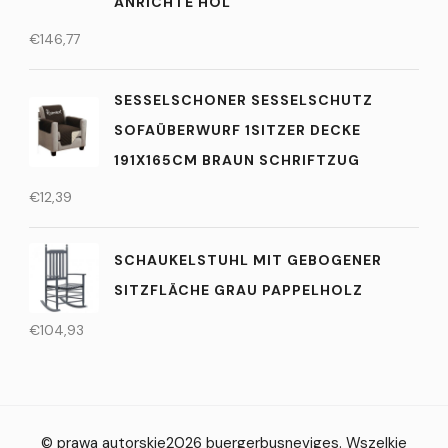
ANRICHTE HOL
€
146,77
SESSELSCHONER SESSELSCHUTZ
SOFAÜBERWURF 1SITZER DECKE
191X165CM BRAUN SCHRIFTZUG
€
12,39
SCHAUKELSTUHL MIT GEBOGENER
SITZFLÄCHE GRAU PAPPELHOLZ
€
104,93
© prawa autorskie2026
buergerbusneviges
. Wszelkie