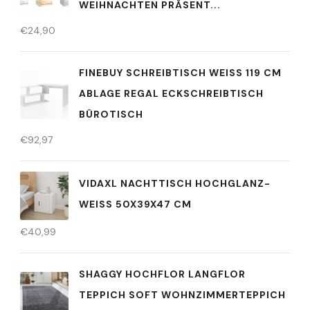
WEIHNACHTEN PRÄSENT...
€
24,90
FINEBUY SCHREIBTISCH WEISS 119 CM A
BLAGE REGAL ECKSCHREIBTISCH B
ÜROTISCH
€
92,97
VIDAXL NACHTTISCH HOCHGLANZ-
WEISS 50X39X47 CM
€
40,99
SHAGGY HOCHFLOR LANGFLOR
TEPPICH SOFT WOHNZIMMERTEPPICH