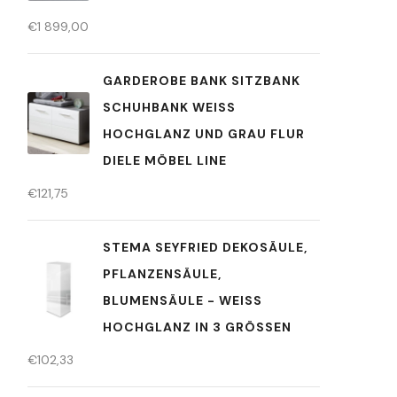
€
1 899,00
GARDEROBE BANK SITZBANK
SCHUHBANK WEISS H
OCHGLANZ UND GRAU FLUR D
IELE MÖBEL LINE
€
121,75
STEMA SEYFRIED DEKOSÄULE,
PFLANZENSÄULE,
BLUMENSÄULE - WEISS H
OCHGLANZ IN 3 GRÖSSEN
€
102,33