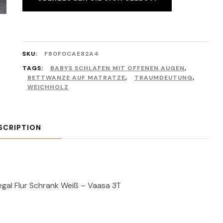
SKU:
F80F0CAE82A4
TAGS:
BABYS SCHLAFEN MIT OFFENEN AUGEN
,
BETTWANZE AUF MATRATZE
,
TRAUMDEUTUNG
,
WEICHHOLZ
SCRIPTION
al Flur Schrank Weiß – Vaasa 3T