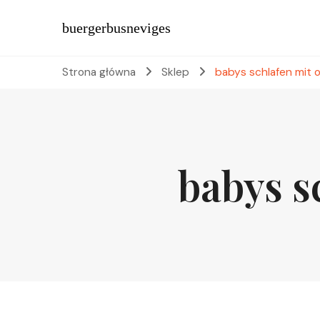
buergerbusneviges
Strona główna
Sklep
babys schlafen mit 
babys s