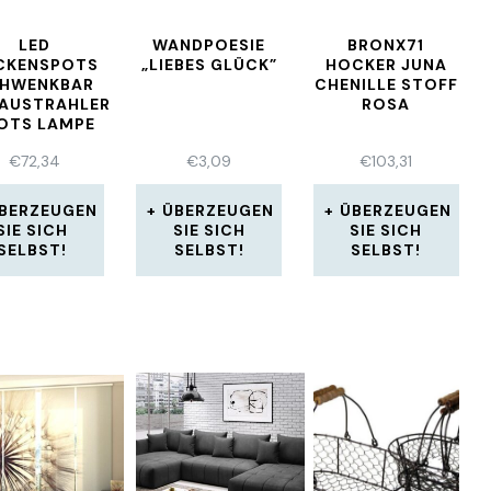
LED
WANDPOESIE
BRONX71
CKENSPOTS
„LIEBES GLÜCK”
HOCKER JUNA
HWENKBAR
CHENILLE STOFF
BAUSTRAHLER
ROSA
OTS LAMPE
TRA-FLACH
€
72,34
€
3,09
€
103,31
23 12ER SET
BERZEUGEN
ÜBERZEUGEN
ÜBERZEUGEN
SIE SICH
SIE SICH
SIE SICH
SELBST!
SELBST!
SELBST!