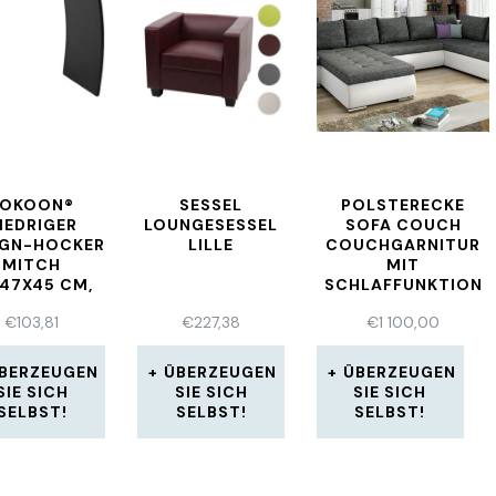
KOKOON®
SESSEL
POLSTERECKE
IEDRIGER
LOUNGESESSEL
SOFA COUCH
IGN-HOCKER
LILLE
COUCHGARNITUR
MITCH
MIT
X47X45 CM,
SCHLAFFUNKTION
HOLZ ,
XXL
€
103,81
€
227,38
€
1 100,00
WARZ,8 KG
WOHNLANDSCHAFT
BERZEUGEN
ÜBERZEUGEN
ÜBERZEUGEN
SIE SICH
SIE SICH
SIE SICH
SELBST!
SELBST!
SELBST!