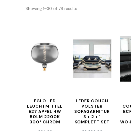
Showing 1–30 of 79 results
EGLO LED
LEDER COUCH
LEUCHTMITTEL
POLSTER
CO
E27 APFEL 4W
SOFAGARNITUR
EC
50LM 2200K
3 + 2 + 1
300° CHROM
KOMPLETT SET
WOH
DIMMBAR
LEDER SOFAS