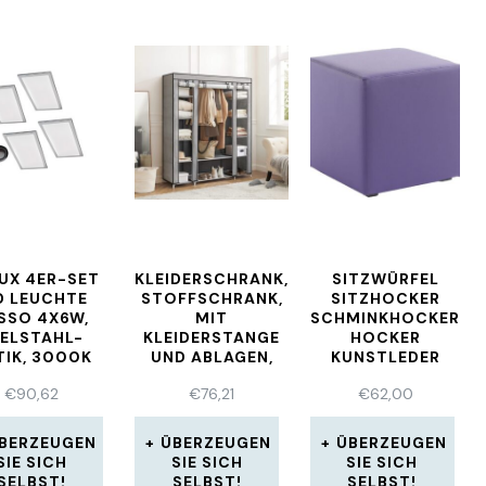
UX 4ER-SET
KLEIDERSCHRANK,
SITZWÜRFEL
D LEUCHTE
STOFFSCHRANK,
SITZHOCKER
SSO 4X6W,
MIT
SCHMINKHOCKER
ELSTAHL-
KLEIDERSTANGE
HOCKER
TIK, 3000K
UND ABLAGEN,
KUNSTLEDER
RMWEISS 1
SOFFÜBERZUG,
VIOLET
€
90,62
€
76,21
€
62,00
41814
FÜR SCHLAFZ
45X42X42CM
BERZEUGEN
ÜBERZEUGEN
ÜBERZEUGEN
SIE SICH
SIE SICH
SIE SICH
SELBST!
SELBST!
SELBST!