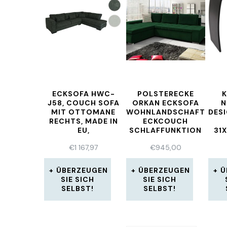
ECKSOFA HWC-
POLSTERECKE
J58, COUCH SOFA
ORKAN ECKSOFA
N
MIT OTTOMANE
WOHNLANDSCHAFT
DES
RECHTS, MADE IN
ECKCOUCH
EU,
SCHLAFFUNKTION
31
WASSERABWEISEND
BETTKASTEN SOFA
€
1 167,97
€
945,00
SCH
ÜBERZEUGEN
ÜBERZEUGEN
Ü
SIE SICH
SIE SICH
SELBST!
SELBST!