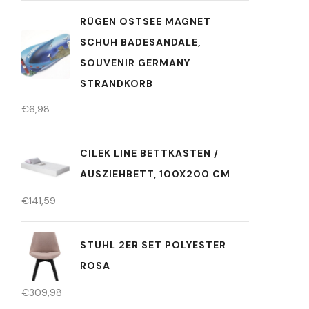
RÜGEN OSTSEE MAGNET
SCHUH BADESANDALE,
SOUVENIR GERMANY
STRANDKORB
€
6,98
CILEK LINE BETTKASTEN /
AUSZIEHBETT, 100X200 CM
€
141,59
STUHL 2ER SET POLYESTER
ROSA
€
309,98