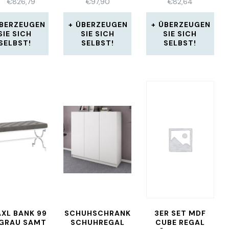
€
826,79
€
97,90
€
82,64
NGEBOT NEU
POMPÖS
103 CM 1912
HOLZRAHMEN
BERZEUGEN
ÜBERZEUGEN
ÜBERZEUGEN
SIE SICH
SIE SICH
SIE SICH
SELBST!
SELBST!
SELBST!
AXL BANK 99
SCHUHSCHRANK
3ER SET MDF
GRAU SAMT
SCHUHREGAL
CUBE REGAL