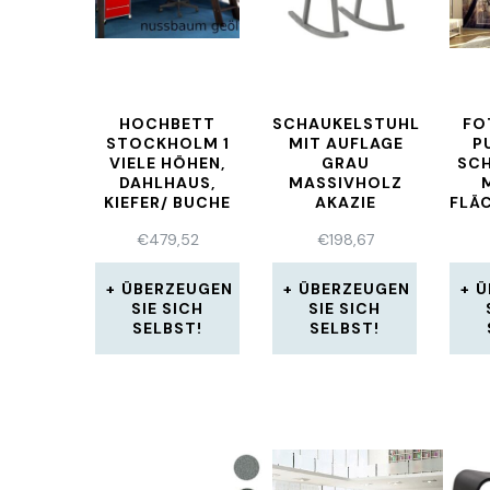
HOCHBETT
SCHAUKELSTUHL
FO
STOCKHOLM 1
MIT AUFLAGE
P
VIELE HÖHEN,
GRAU
SCH
DAHLHAUS,
MASSIVHOLZ
KIEFER/ BUCHE
AKAZIE
FLÄ
NUSSBAUM
FOT
€
479,52
€
198,67
GEÖLT
ÜBERZEUGEN
ÜBERZEUGEN
Ü
SIE SICH
SIE SICH
SELBST!
SELBST!