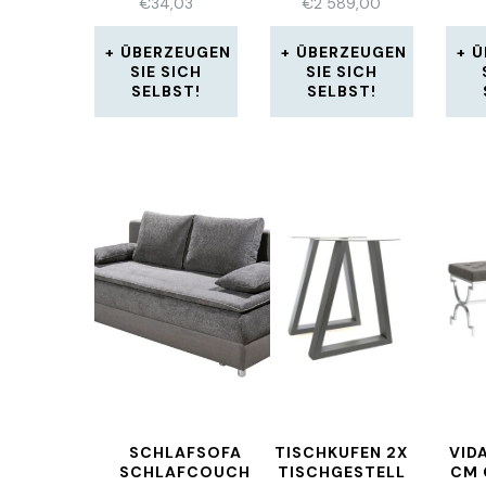
€
34,03
€
2 589,00
220X220MM
COUCHEN NEU
A
ÜBERZEUGEN
ÜBERZEUGEN
Ü
SIE SICH
SIE SICH
SELBST!
SELBST!
SCHLAFSOFA
TISCHKUFEN 2X
VID
SCHLAFCOUCH
TISCHGESTELL
CM 