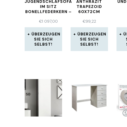
JUGENDSCHLAFSOFA
ANTHRAZIT
UND
IM SITZ
TRAPEZOID
BONELLFEDERKERN –
60X72CM
(2906)
TISCHBEINE
€
1 097,00
€
99,22
MÖBELKUFEN
ÜBERZEUGEN
ÜBERZEUGEN
Ü
SIE SICH
SIE SICH
SELBST!
SELBST!