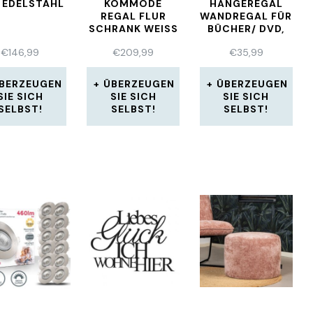
 EDELSTAHL
KOMMODE
HÄNGEREGAL
REGAL FLUR
WANDREGAL FÜR
SCHRANK WEISS –
BÜCHER/ DVD,
VAASA 3T
WEISS-ROSA
€
146,99
€
209,99
€
35,99
BERZEUGEN
ÜBERZEUGEN
ÜBERZEUGEN
SIE SICH
SIE SICH
SIE SICH
SELBST!
SELBST!
SELBST!