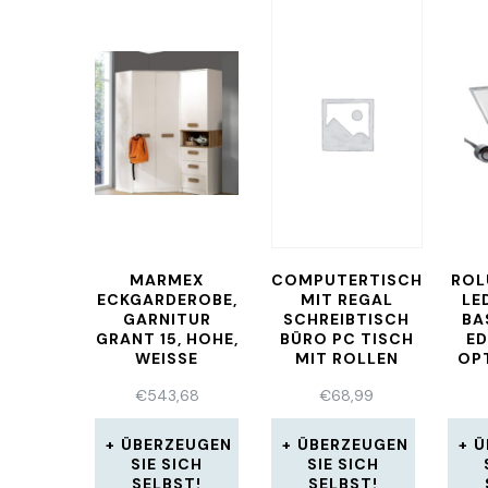
MARMEX
COMPUTERTISCH
ROL
ECKGARDEROBE,
MIT REGAL
LE
GARNITUR
SCHREIBTISCH
BA
GRANT 15, HOHE,
BÜRO PC TISCH
ED
WEISSE G
MIT ROLLEN
OP
ARDEROBE FÜR D
WA
€
543,68
€
68,99
EN FLUR
ÜBERZEUGEN
ÜBERZEUGEN
Ü
SIE SICH
SIE SICH
SELBST!
SELBST!