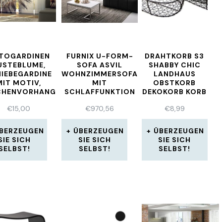
TOGARDINEN
FURNIX U-FORM-
DRAHTKORB S3
USTEBLUME,
SOFA ASVIL
SHABBY CHIC
IEBEGARDINE
WOHNZIMMERSOFA
LANDHAUS
MIT MOTIV,
MIT
OBSTKORB
CHENVORHANG
SCHLAFFUNKTION
DEKOKORB KORB
ODRUCK, AUF
UND BETTKASTEN
* NEU* 3
€
15,00
€
970,56
€
8,99
MASS
EN25
GRÖSSEN
BERZEUGEN
ÜBERZEUGEN
ÜBERZEUGEN
SIE SICH
SIE SICH
SIE SICH
SELBST!
SELBST!
SELBST!