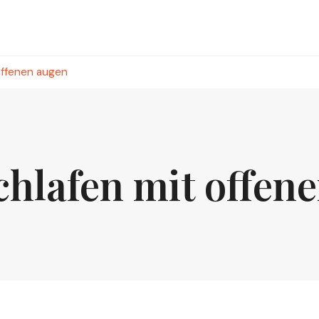
offenen augen
chlafen mit offen