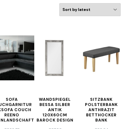
SOFA
WANDSPIEGEL
SITZBANK
UCHGARNITUR
BESSA SILBER
POLSTERBANK
KSOFA COUCH
ANTIK
ANTHRAZIT
REENO
120X60CM
BETTHOCKER
NLANDSCHAFT
BAROCK DESIGN
BANK
KURZZEIT
SPIEGEL
BEISTELLBANK