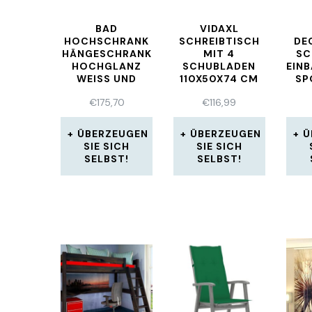
BAD
VIDAXL
HOCHSCHRANK
SCHREIBTISCH
DE
HÄNGESCHRANK
MIT 4
SC
HOCHGLANZ
SCHUBLADEN
EIN
WEISS UND
110X50X74 CM
SP
GRAU MIT
MASSIVHOLZ
UL
€
175,70
€
116,99
SPIEGEL INNEN
KIEFER
IP
SCHRANK BEACH
ÜBERZEUGEN
ÜBERZEUGEN
Ü
SIE SICH
SIE SICH
SELBST!
SELBST!