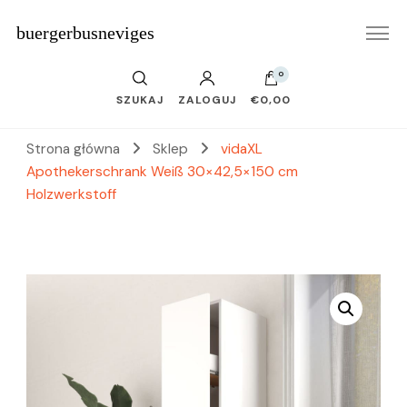
buergerbusneviges
0
SZUKAJ
ZALOGUJ
€0,00
Strona główna
Sklep
vidaXL
Apothekerschrank Weiß 30×42,5×150 cm
Holzwerkstoff