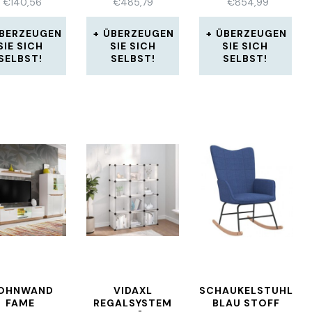
€
140,56
€
485,79
€
854,99
REHBAR
HEIZUNG 7070
BERZEUGEN
ÜBERZEUGEN
ÜBERZEUGEN
SIE SICH
SIE SICH
SIE SICH
SELBST!
SELBST!
SELBST!
OHNWAND
VIDAXL
SCHAUKELSTUHL
FAME
REGALSYSTEM
BLAU STOFF