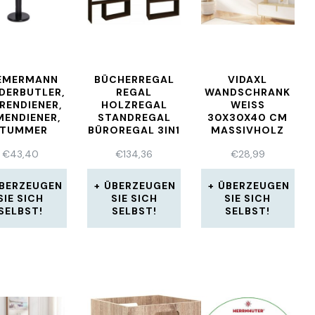
EMERMANN
BÜCHERREGAL
VIDAXL
IDERBUTLER,
REGAL
WANDSCHRANK
RENDIENER,
HOLZREGAL
WEISS 3
MENDIENER,
STANDREGAL
0X30X40 CM M
STUMMER
BÜROREGAL 3IN1
ASSIVHOLZ K
DIENER,
178×80-
IEFER
€
43,40
€
134,36
€
28,99
SCHWARZ
150X30CM
WENGE
BERZEUGEN
ÜBERZEUGEN
ÜBERZEUGEN
SIE SICH
SIE SICH
SIE SICH
SELBST!
SELBST!
SELBST!