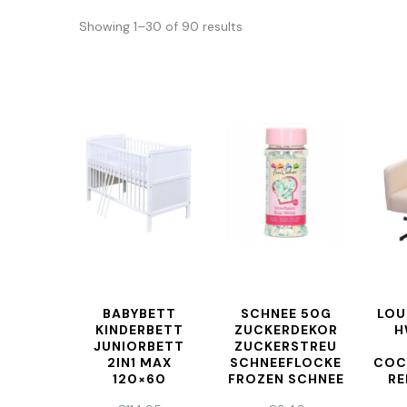
Showing 1–30 of 90 results
BABYBETT
SCHNEE 50G
LOU
KINDERBETT
ZUCKERDEKOR
H
JUNIORBETT
ZUCKERSTREU
2IN1 MAX
SCHNEEFLOCKE
COC
120×60
FROZEN SCHNEE
RE
MATRATZE
WEIHNACHTEN
MIT