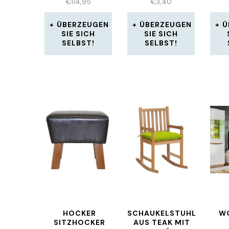
€
114,95
€
3,40
FUN
ÜBERZEUGEN
ÜBERZEUGEN
Ü
SIE SICH
SIE SICH
SELBST!
SELBST!
HOCKER
SCHAUKELSTUHL
W
SITZHOCKER
AUS TEAK MIT