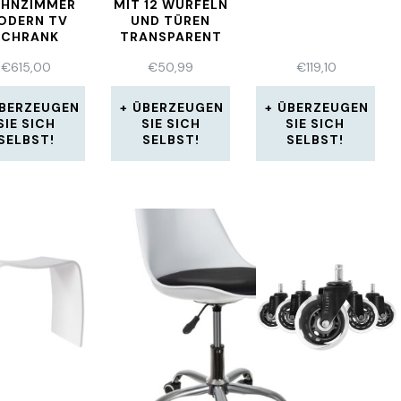
HNZIMMER
MIT 12 WÜRFELN
ODERN TV
UND TÜREN
SCHRANK
TRANSPARENT
VITRINE
PP
€
615,00
€
50,99
€
119,10
OCHGLANZ
LED !
BERZEUGEN
ÜBERZEUGEN
ÜBERZEUGEN
SIE SICH
SIE SICH
SIE SICH
SELBST!
SELBST!
SELBST!