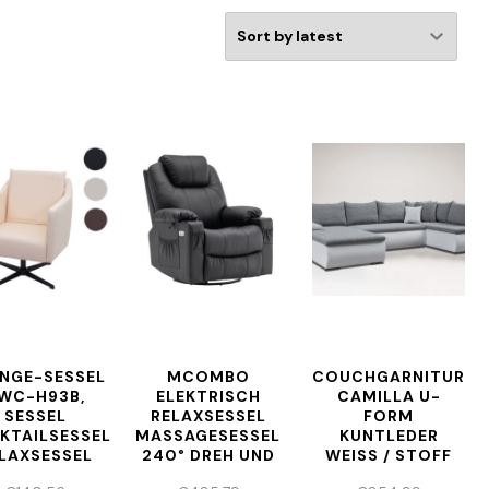
NGE-SESSEL
MCOMBO
COUCHGARNITUR
WC-H93B,
ELEKTRISCH
CAMILLA U-
SESSEL
RELAXSESSEL
FORM
KTAILSESSEL
MASSAGESESSEL
KUNTLEDER
LAXSESSEL
240° DREH UND
WEISS / STOFF
 FUSSKREUZ, D
SCHAUKEL +
GRAU