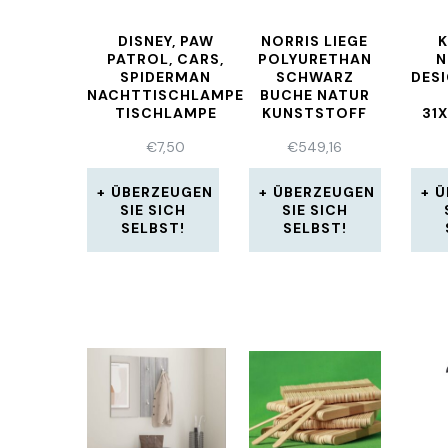
DISNEY, PAW
NORRIS LIEGE
PATROL, CARS,
POLYURETHAN
N
SPIDERMAN
SCHWARZ
DES
NACHTTISCHLAMPE
BUCHE NATUR
TISCHLAMPE
KUNSTSTOFF
31
FARBWECHSLER
HOLZ
€
7,50
€
549,16
BUNT
ÜBERZEUGEN
ÜBERZEUGEN
Ü
SIE SICH
SIE SICH
SELBST!
SELBST!