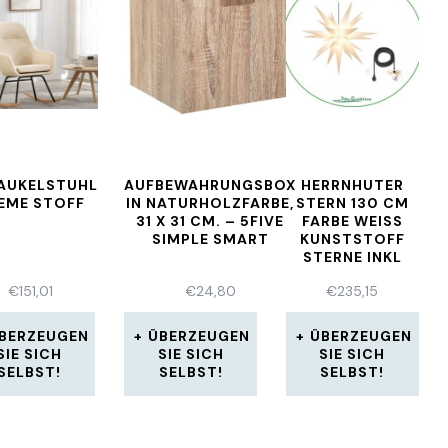
AUKELSTUHL
AUFBEWAHRUNGSBOX
HERRNHUTER
EME STOFF
IN NATURHOLZFARBE,
STERN 130 CM
31 X 31 CM. – 5FIVE
FARBE WEISS K
SIMPLE SMART
UNSTSTOFF S
TERNE INKL 1
0M KABEL UND I
€
151,01
€
24,80
€
235,15
NKL LED
BERZEUGEN
ÜBERZEUGEN
ÜBERZEUGEN
SIE SICH
SIE SICH
SIE SICH
SELBST!
SELBST!
SELBST!