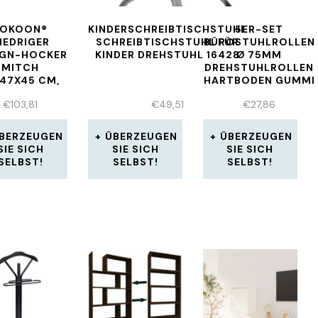
KOKOON®
KINDERSCHREIBTISCHSTUHL
5ER-SET
IEDRIGER
SCHREIBTISCHSTUHL FÜR
BÜROSTUHLROLLEN
IGN-HOCKER
KINDER DREHSTUHL 16428
Ø 75MM
MITCH
DREHSTUHLROLLEN
X47X45 CM,
HARTBODEN GUMMI
 , WEISS,8 K
HARTBODENROLLEN
€
103,81
€
49,51
€
27,86
G
BERZEUGEN
ÜBERZEUGEN
ÜBERZEUGEN
SIE SICH
SIE SICH
SIE SICH
SELBST!
SELBST!
SELBST!