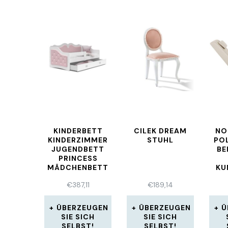
KINDERBETT
CILEK DREAM
NO
KINDERZIMMER
STUHL
PO
JUGENDBETT
BE
PRINCESS
MÄDCHENBETT
KU
BABYBETT
€
387,11
€
189,14
160×80 180×80
CM
ÜBERZEUGEN
ÜBERZEUGEN
Ü
SIE SICH
SIE SICH
SELBST!
SELBST!