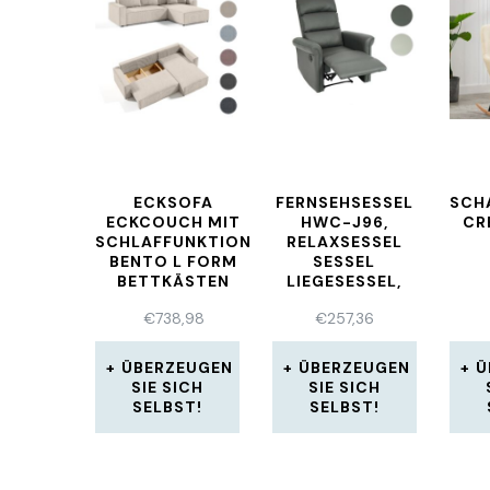
ECKSOFA
FERNSEHSESSEL
SCH
ECKCOUCH MIT
HWC-J96,
CR
SCHLAFFUNKTION
RELAXSESSEL
BENTO L FORM
SESSEL
BETTKÄSTEN
LIEGESESSEL,
COUCH
VERSTELLBAR
€
738,98
€
257,36
SOFAGARNITUR
KUNSTLEDER
ÜBERZEUGEN
ÜBERZEUGEN
Ü
SIE SICH
SIE SICH
SELBST!
SELBST!