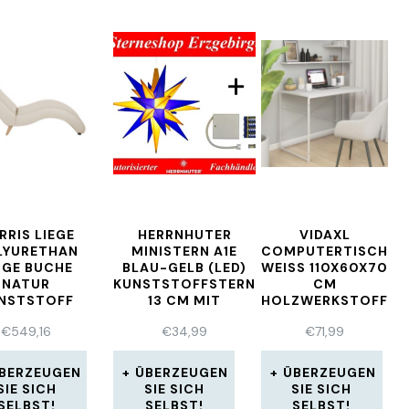
RRIS LIEGE
HERRNHUTER
VIDAXL
LYURETHAN
MINISTERN A1E
COMPUTERTISCH
IGE BUCHE
BLAU-GELB (LED)
WEISS 110X60X70 C
NATUR
KUNSTSTOFFSTERN
M H
NSTSTOFF
13 CM MIT
OLZWERKSTOFF
BATTERIEHALTER
€
549,16
€
34,99
€
71,99
BERZEUGEN
ÜBERZEUGEN
ÜBERZEUGEN
SIE SICH
SIE SICH
SIE SICH
SELBST!
SELBST!
SELBST!