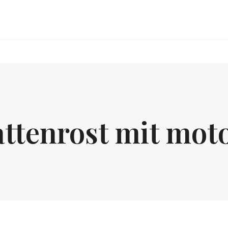
r
attenrost mit mot