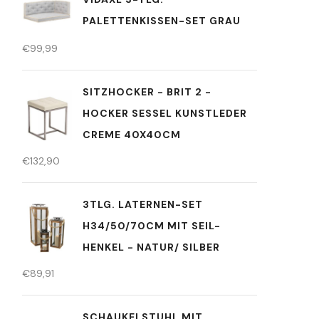
PALETTENKISSEN-SET GRAU
€
99,99
SITZHOCKER - BRIT 2 -
HOCKER SESSEL KUNSTLEDER
CREME 40X40CM
€
132,90
3TLG. LATERNEN-SET
H34/50/70CM MIT SEIL-
HENKEL - NATUR/ SILBER
€
89,91
SCHAUKELSTUHL MIT