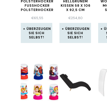
POLSTERHOCKER
HELLGRÜNEM
WO
FUSSHOCKER P
KISSEN 58 X 106
M
OLSTERHOCKER M
X 92,5 CM
ASSIVHOLZ K
€
65,55
€
254,80
UNSTLEDER
H
ÜBERZEUGEN
ÜBERZEUGEN
Ü
SIE SICH
SIE SICH
SELBST!
SELBST!