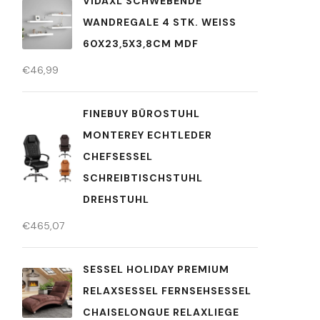
VIDAXL SCHWEBENDE
WANDREGALE 4 STK. WEISS 6
0X23,5X3,8CM MDF
€
46,99
FINEBUY BÜROSTUHL
MONTEREY ECHTLEDER
CHEFSESSEL
SCHREIBTISCHSTUHL
DREHSTUHL
€
465,07
SESSEL HOLIDAY PREMIUM
RELAXSESSEL FERNSEHSESSEL
CHAISELONGUE RELAXLIEGE