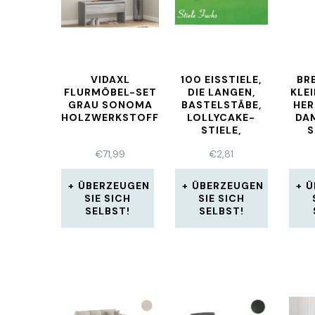
VIDAXL
100 EISSTIELE,
BR
FLURMÖBEL-SET
DIE LANGEN,
KLE
GRAU SONOMA
BASTELSTÄBE,
HER
HOLZWERKSTOFF
LOLLYCAKE-
DA
STIELE,
ABZIEHSTÄBE,
€
71,99
€
2,81
NEU AUS BUCHE
ÜBERZEUGEN
ÜBERZEUGEN
Ü
SIE SICH
SIE SICH
SELBST!
SELBST!