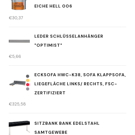
EICHE HELL 006
€
30,37
LEDER SCHLÜSSELANHÄNGER
"OPTIMIST"
€
5,66
ECKSOFA HWC-K38, SOFA KLAPPSOFA,
LIEGEFLÄCHE LINKS/ RECHTS, FSC-
ZERTIFIZIERT
€
325,58
SITZBANK BANK EDELSTAHL
SAMTGEWEBE