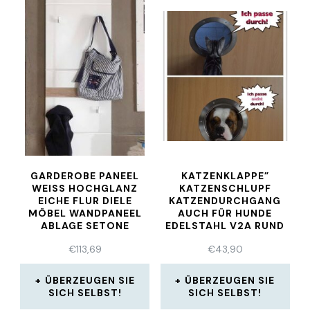
GARDEROBE PANEEL
KATZENKLAPPE”
WEISS HOCHGLANZ E
KATZENSCHLUPF
ICHE FLUR DIELE M
KATZENDURCHGANG
ÖBEL WANDPANEEL A
AUCH FÜR HUNDE
BLAGE SETONE
EDELSTAHL V2A RUND
€
113,69
€
43,90
ÜBERZEUGEN SIE
ÜBERZEUGEN SIE
SICH SELBST!
SICH SELBST!