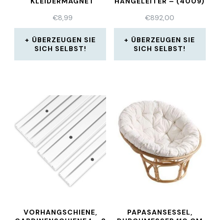
KLEIDERMAGNET
HÄNGELEITER – (4009)
€
8,99
€
892,00
ÜBERZEUGEN SIE
ÜBERZEUGEN SIE
SICH SELBST!
SICH SELBST!
VORHANGSCHIENE,
PAPASANSESSEL,