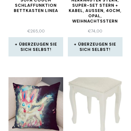
SOFA COUCH
HERRNHUTER STERN,
SCHLAFFUNKTION
SUPER-SET STERN +
BETTKASTEN LINEA
KABEL, AUSSEN, 40CM, O
PAL, W
EIHNACHTSSTERN
€
265,00
€
74,00
ÜBERZEUGEN SIE
ÜBERZEUGEN SIE
SICH SELBST!
SICH SELBST!