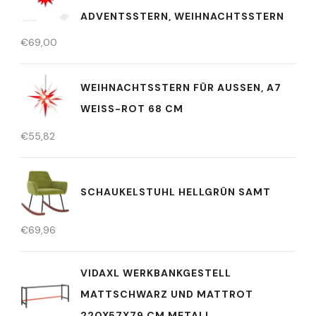
DVENTSSTERN, WEIHNACHTSSTERN
€
69,00
WEIHNACHTSSTERN FÜR AUSSEN, A7 W
EISS-ROT 68 CM
€
55,82
SCHAUKELSTUHL HELLGRÜN SAMT
€
69,96
VIDAXL WERKBANKGESTELL
MATTSCHWARZ UND MATTROT
220X57X79 CM METALL