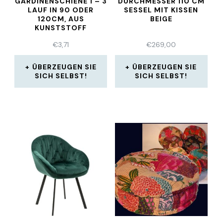
GARDINENSCHIENE 1 – 3
DURCHMESSER 110 CM
LAUF IN 90 ODER
SESSEL MIT KISSEN
120CM, AUS
BEIGE
KUNSTSTOFF
€
3,71
€
269,00
ÜBERZEUGEN SIE
ÜBERZEUGEN SIE
SICH SELBST!
SICH SELBST!