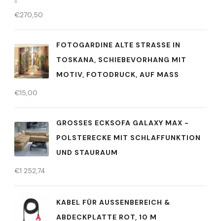
€
270,50
FOTOGARDINE ALTE STRASSE IN T
OSKANA, SCHIEBEVORHANG MIT M
OTIV, FOTODRUCK, AUF MASS
€
15,00
GROSSES ECKSOFA GALAXY MAX - P
OLSTERECKE MIT SCHLAFFUNKTION U
ND STAURAUM
€
1 252,74
KABEL FÜR AUSSENBEREICH & A
BDECKPLATTE ROT, 10 M