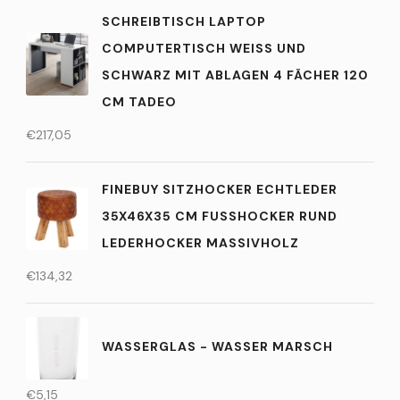
SCHREIBTISCH LAPTOP
COMPUTERTISCH WEISS UND S
CHWARZ MIT ABLAGEN 4 FÄCHER 120 C
M TADEO
€
217,05
FINEBUY SITZHOCKER ECHTLEDER
35X46X35 CM FUSSHOCKER RUND L
EDERHOCKER MASSIVHOLZ
€
134,32
WASSERGLAS - WASSER MARSCH
€
5,15