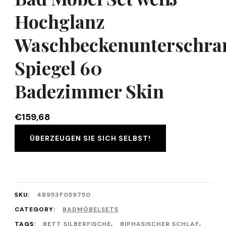
Hochglanz
Waschbeckenunterschra
Spiegel 60
Badezimmer Skin
€
159,68
ÜBERZEUGEN SIE SICH SELBST!
SKU:
4B953F059750
CATEGORY:
BADMÖBELSETS
TAGS:
BETT SILBERFISCHE
,
BIPHASISCHER SCHLAF
,