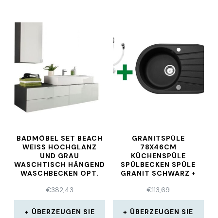
BADMÖBEL SET BEACH
GRANITSPÜLE
WEISS HOCHGLANZ U
78X46CM
ND GRAU W
KÜCHENSPÜLE
ASCHTISCH HÄNGEND W
SPÜLBECKEN SPÜLE
ASCHBECKEN OPT.
GRANIT SCHWARZ +
ABLAUFGARNITUR
€
382,43
€
113,69
ÜBERZEUGEN SIE
ÜBERZEUGEN SIE