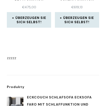
SCHLAFCOUCH
WOHNLANDSCHAFT
€
475,00
€
619,13
NEU
ÜBERZEUGEN SIE
ÜBERZEUGEN SIE
SICH SELBST!
SICH SELBST!
zzzzz
Produkty
ECKCOUCH SCHLAFSOFA ECKSOFA
FARO MIT SCHLAFFUNKTION UND