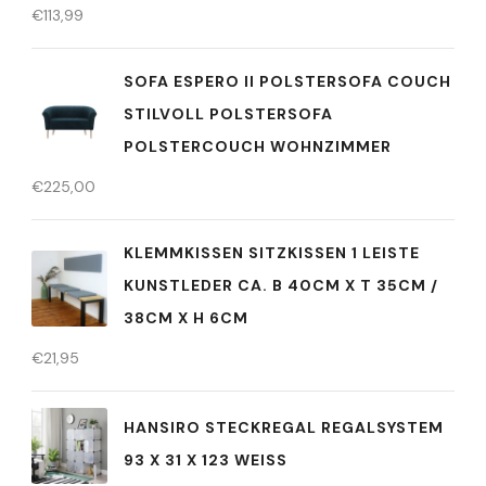
€
113,99
SOFA ESPERO II POLSTERSOFA COUCH
STILVOLL POLSTERSOFA
POLSTERCOUCH WOHNZIMMER
€
225,00
KLEMMKISSEN SITZKISSEN 1 LEISTE
KUNSTLEDER CA. B 40CM X T 35CM /
38CM X H 6CM
€
21,95
HANSIRO STECKREGAL REGALSYSTEM
93 X 31 X 123 WEISS