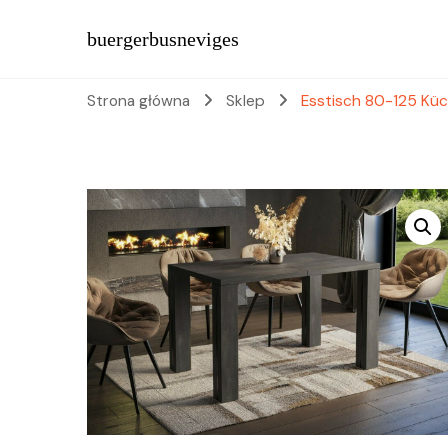
buergerbusneviges
Strona główna
Sklep
Esstisch 80-125 Küc