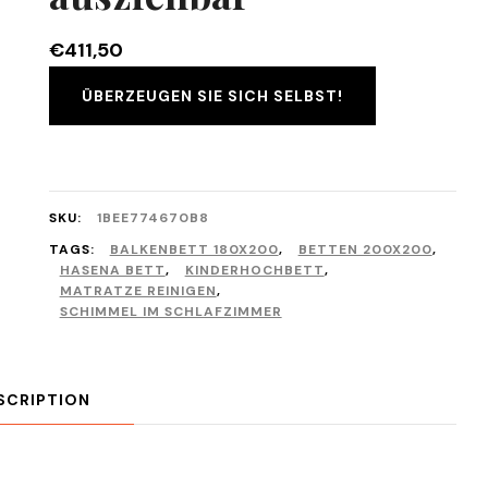
€
411,50
ÜBERZEUGEN SIE SICH SELBST!
SKU:
1BEE774670B8
TAGS:
BALKENBETT 180X200
,
BETTEN 200X200
,
HASENA BETT
,
KINDERHOCHBETT
,
MATRATZE REINIGEN
,
SCHIMMEL IM SCHLAFZIMMER
SCRIPTION