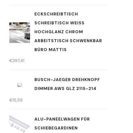
ECKSCHREIBTISCH
SCHREIBTISCH WEISS H
OCHGLANZ CHROM A
RBEITSTISCH SCHWENKBAR B
ÜRO MATTIS
€
397,41
BUSCH-JAEGER DREHKNOPF
DIMMER AWS GLZ 2115-214
€
15,59
ALU-PANEELWAGEN FÜR
SCHIEBEGARDINEN