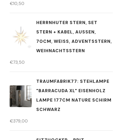
€
10,50
HERRNHUTER STERN, SET
STERN + KABEL, AUSSEN, 7
0CM, WEISS, ADVENTSSTERN, WE
IHNACHTSSTERN
€
73,50
TRAUMFABRIK77: STEHLAMPE
"BARRACUDA XL" EISENHOLZ
LAMPE 177CM NATURE SCHIRM
SCHWARZ
€
379,00