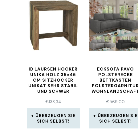
IB LAURSEN HOCKER
ECKSOFA PAVO
UNIKA HOLZ 35×45
POLSTERECKE
CM SITZHOCKER
BETTKASTEN
UNIKAT SEHR STABIL
POLSTERGARNITU
UND SCHWER
WOHNLANDSCHAF
ECKCOUCH COUC
€
133,34
€
569,00
ÜBERZEUGEN SIE
ÜBERZEUGEN SIE
SICH SELBST!
SICH SELBST!