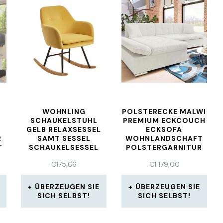
WOHNLING
POLSTERECKE MALWI
SCHAUKELSTUHL
PREMIUM ECKCOUCH
GELB RELAXSESSEL
ECKSOFA
R
SAMT SESSEL
WOHNLANDSCHAFT
T
SCHAUKELSESSEL
POLSTERGARNITUR
H
SCHWINGSESSEL
SOFA
€
175,66
€
1 179,00
ÜBERZEUGEN SIE
ÜBERZEUGEN SIE
SICH SELBST!
SICH SELBST!