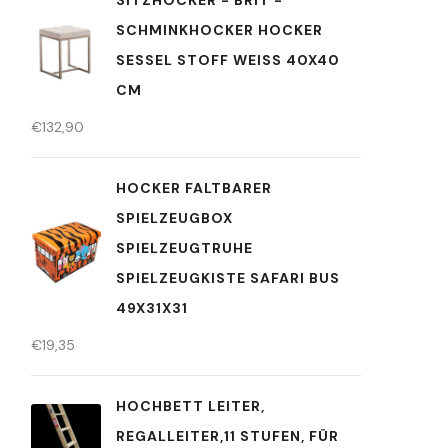
SITZHOCKER - BRIT -
SCHMINKHOCKER HOCKER
SESSEL STOFF WEISS 40X40
CM
€
132,90
HOCKER FALTBARER
SPIELZEUGBOX
SPIELZEUGTRUHE
SPIELZEUGKISTE SAFARI BUS
49X31X31
€
19,35
HOCHBETT LEITER,
REGALLEITER,11 STUFEN, FÜR