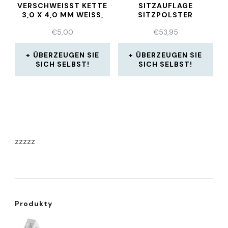
VERSCHWEISST KETTE 3
SITZAUFLAGE
,0 X 4,0 MM WEISS, GR
SITZPOLSTER
AU
DEKUBITUS KISSEN
€
5,00
€
53,95
WEICH
ÜBERZEUGEN SIE
ÜBERZEUGEN SIE
SICH SELBST!
SICH SELBST!
zzzzz
Produkty