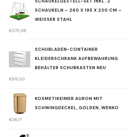
SCHAUKELGESTELL-SET INKL. 2
SCHAUKELN – 260 X 195 X 230 CM –
WEISSER STAHL
€
270,98
SCHUBLADEN-CONTAINER
KLEIDERSCHRANK AUFBEWAHRUNG
BEHÄLTER SCHUBKASTEN NEU
€
69,00
KOSMETIKEIMER AURON MIT
SCHWINGDECKEL, GOLDEN, WENKO
€
36,17