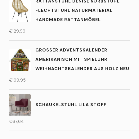
RATTANSTUHL DENISE KORBSTUHL
FLECHTSTUHL NATURMATERIAL
HANDMADE RATTANMÖBEL
€
129,99
GROSSER ADVENTSKALENDER A
MERIKANISCH MIT SPIELUHR W
EIHNACHTSKALENDER AUS HOLZ NEU
€
199,95
SCHAUKELSTUHL LILA STOFF
€
67,64