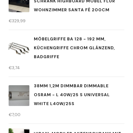
SCHRANK HIGHBOARD MÖBEL FLUR
WOHNZIMMER SANTA FÉ 200CM
€
329,99
MÖBELGRIFFE BA 128 - 192 MM,
KÜCHENGRIFFE CHROM GLÄNZEND,
BADGRIFFE
€
3,74
38MM 1,2M DIMMBAR DIMMABLE
OSRAM - L 40W/25 S UNIVERSAL
WHITE L40W/25S
€
7,00