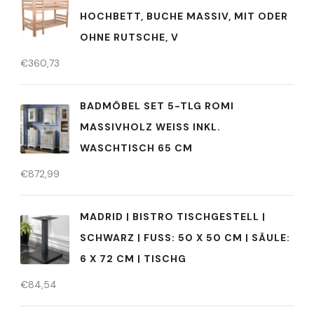
HOCHBETT, BUCHE MASSIV, MIT ODER
OHNE RUTSCHE, V
€
360,73
BADMÖBEL SET 5-TLG ROMI
MASSIVHOLZ WEISS INKL.
WASCHTISCH 65 CM
€
872,99
MADRID | BISTRO TISCHGESTELL |
SCHWARZ | FUSS: 50 X 50 CM | SÄULE: 6
X 72 CM | TISCHG
€
84,54