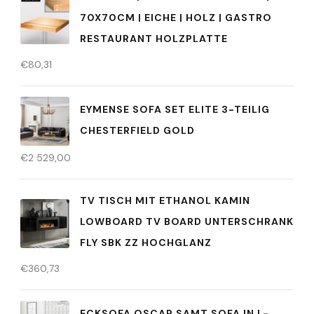
70X70CM | EICHE | HOLZ | GASTRO
RESTAURANT HOLZPLATTE
€
80,31
EYMENSE SOFA SET ELITE 3-TEILIG
CHESTERFIELD GOLD
€
2 529,00
TV TISCH MIT ETHANOL KAMIN
LOWBOARD TV BOARD UNTERSCHRANK
FLY SBK ZZ HOCHGLANZ
€
360,73
ECKSOFA OSCAR SAMT SOFA IN L-