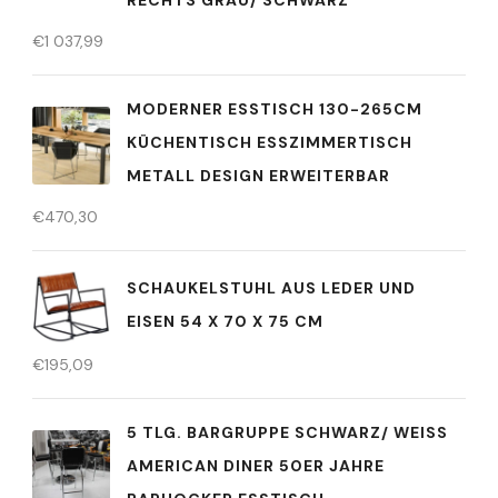
RECHTS GRAU/ SCHWARZ
€
1 037,99
MODERNER ESSTISCH 130-265CM
KÜCHENTISCH ESSZIMMERTISCH
METALL DESIGN ERWEITERBAR
€
470,30
SCHAUKELSTUHL AUS LEDER UND
EISEN 54 X 70 X 75 CM
€
195,09
5 TLG. BARGRUPPE SCHWARZ/ WEISS A
MERICAN DINER 50ER JAHRE B