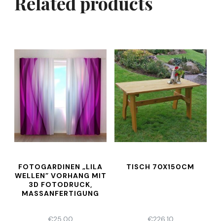
Related products
FOTOGARDINEN „LILA
TISCH 70X150CM
WELLEN” VORHANG MIT
3D FOTODRUCK,
MASSANFERTIGUNG
€
25,00
€
226,10