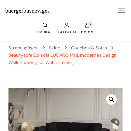
buergerbusneviges
0
SZUKAJ
ZALOGUJ
€0,00
Strona główna
Sklep
Couches & Sofas
Beautysofa Ecksofa LUGANO MINI, modernes Design,
Wellenfedern, für Wohnzimmer,