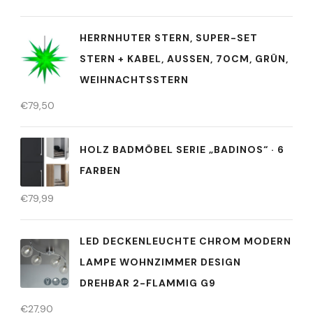
HERRNHUTER STERN, SUPER-SET
STERN + KABEL, AUSSEN, 70CM, GRÜN, W
EIHNACHTSSTERN
€
79,50
HOLZ BADMÖBEL SERIE „BADINOS“ · 6
FARBEN
€
79,99
LED DECKENLEUCHTE CHROM MODERN
LAMPE WOHNZIMMER DESIGN
DREHBAR 2-FLAMMIG G9
€
27,90