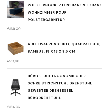
OLSTERHOCKER FUSSBANK SITZBANK WO
HNZIMMER POUF PO
LSTERGARNITUR
€
169,00
AUFBEWAHRUNGSBOX, QUADRATISCH,
BAMBUS, 18 X 18 X 9,5 CM
€
20,66
BÜROSTUHL ERGONOMISCHER
SCHREIBTISCHSTUHL DREHSTUHL
GEWEBTER DREHSESSEL
BÜRODREHSTUHL
€
134,36