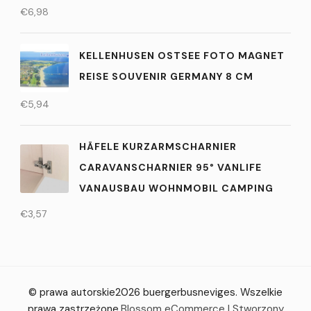
€
6,98
KELLENHUSEN OSTSEE FOTO MAGNET
REISE SOUVENIR GERMANY 8 CM
€
5,94
HÄFELE KURZARMSCHARNIER
CARAVANSCHARNIER 95° VANLIFE
VANAUSBAU WOHNMOBIL CAMPING
€
3,57
© prawa autorskie2026
buergerbusneviges
. Wszelkie
prawa zastrzeżone.
Blossom eCommerce | Stworzony